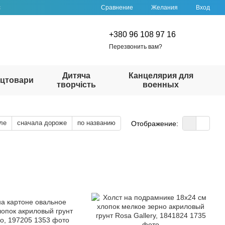
Сравнение
с
Желания
Вход
+380 96 108 97 16
Перезвонить вам?
Дитяча
Канцелярия для
цтовари
творчість
военных
ле
сначала дороже
по названию
Отображение: