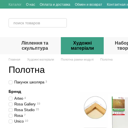
Перейти к основному контенту
Каталог
О нас
Оплата и доставка
Обмен и возврат
Контактная
Ліплення та
Художні
Набо
скульптура
матеріали
твор
Главная
Художні матеріали
Полотна рамки модулі
Полотна
Полотна
Пакунок школяра
3
Бренд
Arteo
4
Rosa Gallery
33
Rosa Studio
35
Rosa
7
Unico
10