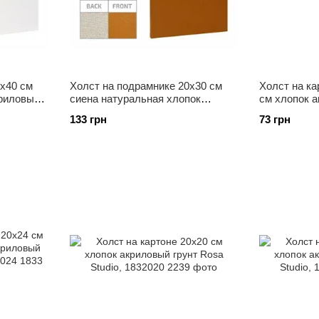
5х40 см
Холст на подрамнике 20х30 см
Холст на ка
криловый
сиена натуральная хлопок
см хлопок а
540
мелкое зерно Rosa Gallery,
Studio, 1972
133 грн
73 грн
4842030