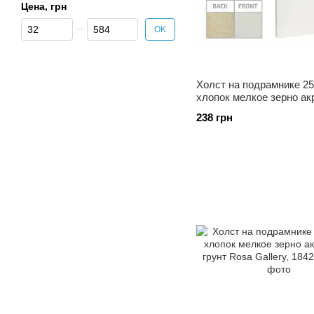
Цена, грн
От Цена, грн
До Цена, грн
OK
Холст на подрамнике 2
хлопок мелкое зерно а
грунт Rosa Gallery, 1842
238 грн