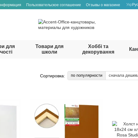
Укр
Ру
 информация
Пользовательское соглашение
Отзывы о магазине
ри для
Товари для
Хоббі та
Кан
чості
школи
декорування
по популярности
сначала дешев
Сортировка: