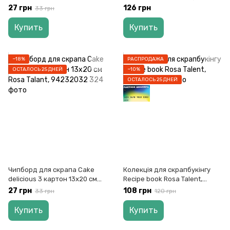
см Rоsа Talant, 94232027
220г/м оранжевый Fabriano,
27 грн
126 грн
33 грн
161026
Купить
Купить
−18%
РАСПРОДАЖА
ОСТАЛОСЬ 25 ДНЕЙ
−10%
ОСТАЛОСЬ 25 ДНЕЙ
Чипборд для скрапа Cake
Колекція для скрапбукінгу
delicious 3 картон 13х20 см
Recipe book Rosa Talent,
Rоsа Talant, 94232032
5312011
27 грн
108 грн
33 грн
120 грн
Купить
Купить