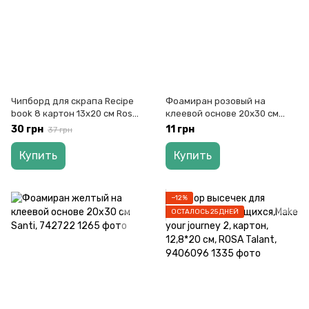
Чипборд для скрапа Recipe
Фоамиран розовый на
book 8 картон 13x20 см Rоsа
клеевой основе 20х30 см
Talant, 94232074
Santi, 742721
30 грн
11 грн
37 грн
Купить
Купить
−12%
ОСТАЛОСЬ 25 ДНЕЙ