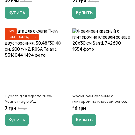
27 грн
27 грн
33 грн
33 грн
Купить
Купить
−36%
ОСТАЛОСЬ 25 ДНЕЙ
Бумага для скрапа "New
Фоамиран красный с
Year's magic 3",
глитером на клеевой основе
двусторонняя, 30,48*30,48
20х30 см Santi, 742690
7 грн
16 грн
11 грн
см, 200 г/м2, ROSA Talant,
5316044
Купить
Купить