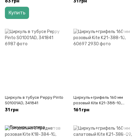
63 грн
31 грн
Купить
Циркуль в тубусе Peppy Pinto
Циркуль+грифель 160 мм
S01001AD, 341841
розовый Kite K21-388-10,
60697
31 грн
161 грн