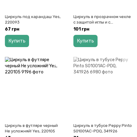
Циркуль под карандаш Yes,
Циркуль в прозрачном чехле
220093
с защитой иглы и с
грифелями Yes, 220097
67 грн
101 грн
Купить
Купить
Циркуль в футляре черный
Циркуль в тубусе Peppy Pinto
Не усложняй! Yes, 220105
S01001AC-PDQ, 341926