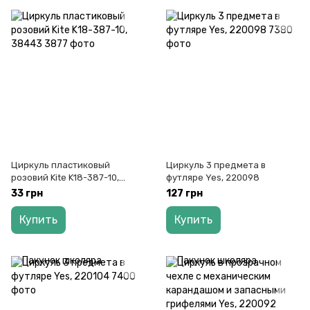
Циркуль пластиковый
Циркуль 3 предмета в
розовий Kite K18-387-10,
футляре Yes, 220098
38443
33 грн
127 грн
Купить
Купить