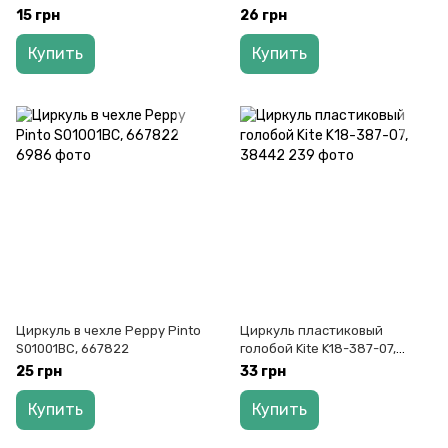
15 грн
26 грн
Купить
Купить
Циркуль в чехле Peppy Pinto
Циркуль пластиковый
S01001BC, 667822
голобой Kite K18-387-07,
38442
25 грн
33 грн
Купить
Купить