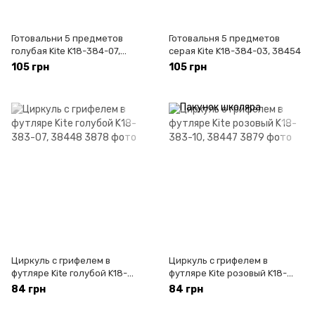
Готовальни 5 предметов
Готовальня 5 предметов
голубая Kite K18-384-07,
серая Kite K18-384-03, 38454
38453
105 грн
105 грн
Циркуль с грифелем в
Циркуль с грифелем в
футляре Kite голубой K18-
футляре Kite розовый K18-
383-07, 38448
383-10, 38447
84 грн
84 грн