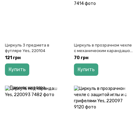
Циркуль 3 предмета в
Циркуль в прозрачном чехле
футляре Yes, 220104
с механическим карандашом
и запасными грифелями Yes,
121 грн
70 грн
220092
Купить
Купить