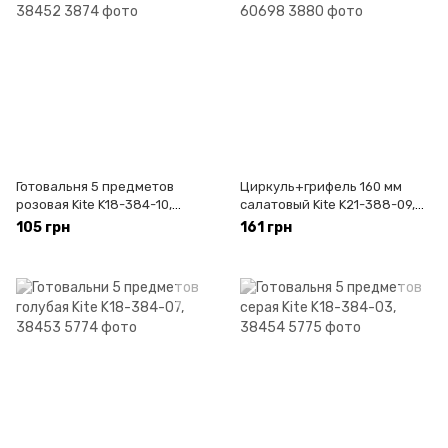
Готовальня 5 предметов
Циркуль+грифель 160 мм
розовая Kite K18-384-10,
салатовый Kite K21-388-09,
38452
60698
105 грн
161 грн