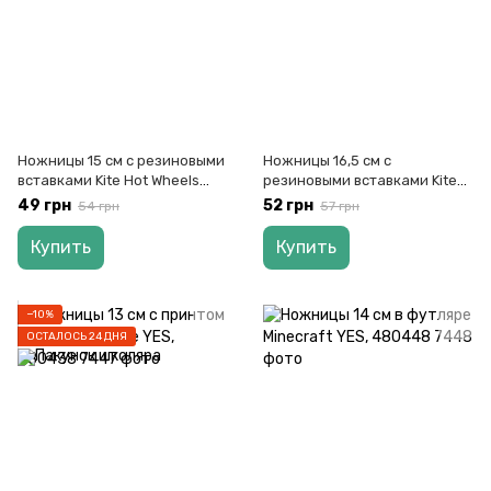
Ножницы 15 см с резиновыми
Ножницы 16,5 см с
вставками Kite Hot Wheels
резиновыми вставками Kite
HW24-126, 67432
Transformers TF24-127, 67434
49 грн
52 грн
54 грн
57 грн
Купить
Купить
−10%
ОСТАЛОСЬ 24 ДНЯ