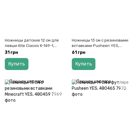
Ножницы детские 12 см для
Ножницы 13 см с резиновыми
левши Kite Classic K-149-1,
вставками Pusheen YES,
69654
480460
31 грн
61 грн
Купить
Купить