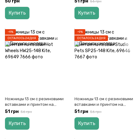
50 грн
51 грн
56 грн
69652
Купить
Купить
−9%
−9%
ОСТАЛОСЬ 24 ДНЯ
ОСТАЛОСЬ 24 ДНЯ
Ножницы 13 см с резиновыми
Ножницы 13 см с резиновыми
вставками и принтом на
вставками и принтом на
лезвии Hot Wheels HW25-148
лезвии Studio Pets SP25-148
51 грн
51 грн
56 грн
56 грн
Kite, 69649
Kite, 69646
Купить
Купить