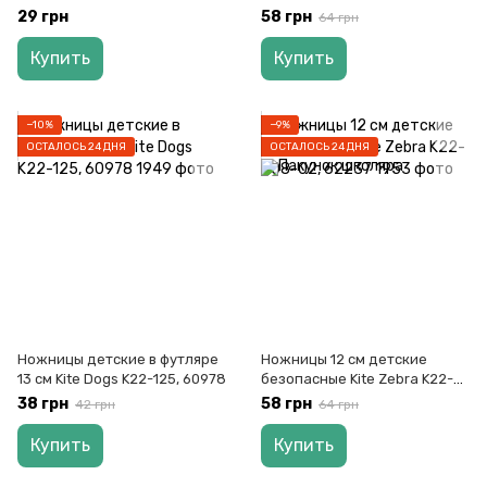
KS115B, 4001155
008-03, 62240
29 грн
58 грн
64 грн
Купить
Купить
−10%
−9%
ОСТАЛОСЬ 24 ДНЯ
ОСТАЛОСЬ 24 ДНЯ
Ножницы детские в футляре
Ножницы 12 см детские
13 см Kite Dogs K22-125, 60978
безопасные Kite Zebra K22-
008-02, 62237
38 грн
58 грн
42 грн
64 грн
Купить
Купить