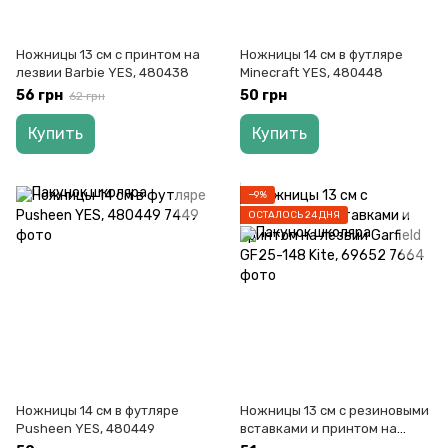
Ножницы 13 см с принтом на
Ножницы 14 см в футляре
лезвии Barbie YES, 480438
Minecraft YES, 480448
56 грн
50 грн
62 грн
Купить
Купить
−9%
ОСТАЛОСЬ 24 ДНЯ
Ножницы 14 см в футляре
Ножницы 13 см с резиновыми
Pusheen YES, 480449
вставками и принтом на
лезвии Garfield GF25-148 Kite,