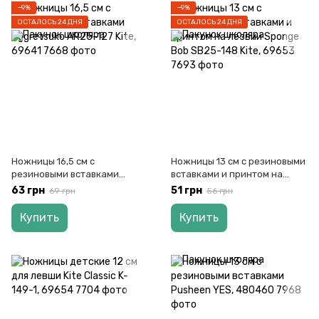
−9%
−9%
ОСТАЛОСЬ 24 ДНЯ
ОСТАЛОСЬ 24 ДНЯ
Ножницы 16,5 см с
Ножницы 13 см с резиновыми
резиновыми вставками
вставками и принтом на
Aggretsuko AR25-127 Kite,
лезвии Sponge Bob SB25-148
63 грн
51 грн
69 грн
56 грн
69641
Kite, 69653
Купить
Купить