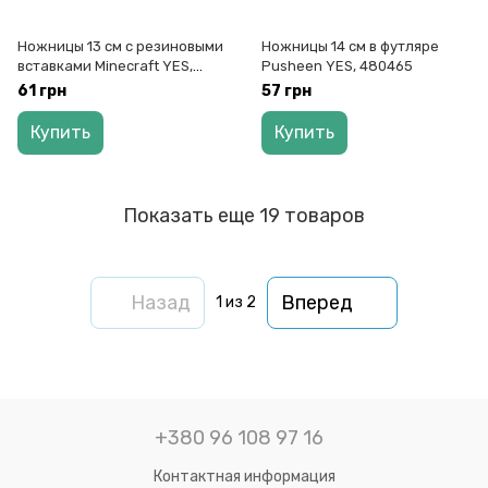
Ножницы 13 см с резиновыми
Ножницы 14 см в футляре
вставками Minecraft YES,
Pusheen YES, 480465
480459
61 грн
57 грн
Купить
Купить
Показать еще 19 товаров
Назад
Вперед
1
из 2
+380 96 108 97 16
Контактная информация