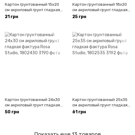
Картон грунтованный 15х20
Картон грунтованный 18x20
см акриловый грунт гладкая
см акриловый грунт гладкая
фактура Rosa Studio, 1801520
фактура Rosa Studio, 1801820
21 грн
25 грн
Картон грунтованный 24x30
Картон грунтованный 25x35
см акриловый грунт гладкая
см акриловый грунт гладкая
фактура Rosa Studio, 1802430
фактура Rosa Studio, 1802535
50 грн
61 грн
Показать еще 13 товаров