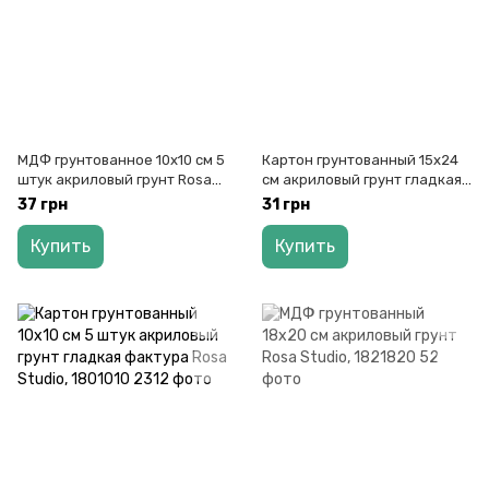
МДФ грунтованное 10х10 см 5
Картон грунтованный 15х24
штук акриловый грунт Rosa
см акриловый грунт гладкая
Studio, 1821010
фактура Rosa Studio, 1801524
37 грн
31 грн
Купить
Купить