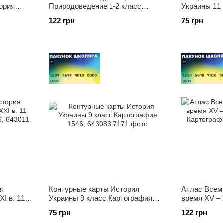
ория
Природоведение 1-2 класс
Украины 11
 класс
Картография 1660, 643069
1550, 64308
122 грн
75 грн
 643101
я
Контурные карты История
Атлас Всем
I в. 11
Украины 9 класс Картография
время XV – 
, 643011
1546, 643083
Картография
75 грн
122 грн