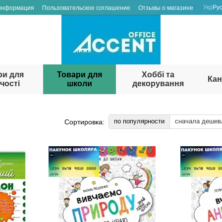
Укр
Ру
 информация
Пользовательское соглашение
Отзывы о магазине
ри для
Товари для
Хоббі та
Кан
чості
школи
декорування
по популярности
сначала дешев
Сортировка: