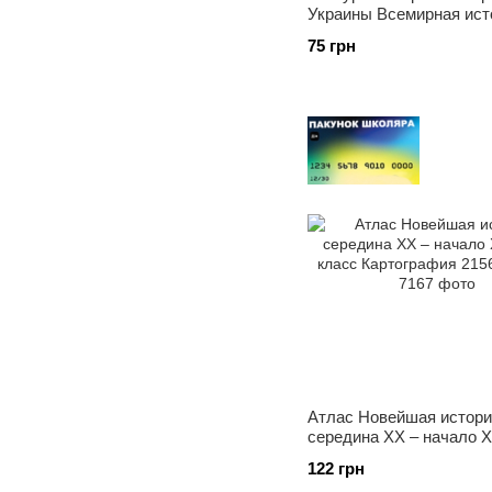
Украины Всемирная ист
Интегрированный курс 6
75 грн
НУШ Картография 7230,
Атлас Новейшая истори
середина ХХ – начало XX
класс Картография 2156
122 грн