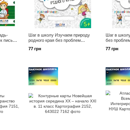
адь-
Шаг в школу Изучаем природу
Шаг в школ
 к письму
родного края без проблем
без проблем
инию
В.Федиенко Школа, 296295
Школа, 294
77 грн
77 грн