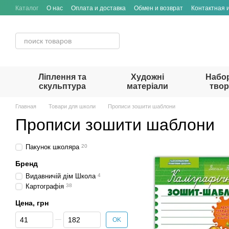
Перейти к основному контенту
Каталог
О нас
Оплата и доставка
Обмен и возврат
Контактная
Ліплення та
Художні
Набо
скульптура
матеріали
твор
Главная
Товари для школи
Прописи зошити шаблони
Прописи зошити шаблони
Пакунок школяра
20
Бренд
Видавничій дім Школа
4
Картографія
38
Цена, грн
От Цена, грн
До Цена, грн
OK