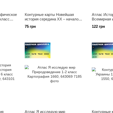
афическое
Контурные карты Новейшая
Атлас Исто
класс
история середина ХХ – начало
Всемирная 
91
XXI в. 11 класс Картография
Интегрирова
75 грн
122 грн
2152, 643022
НУШ Картог
ия
Атлас Я исследую мир
Контурные 