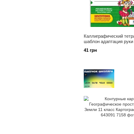
Каллиграфический тетр
шаблон адаптация руки
в обычной тетради в л
41 грн
В.Федиенко, 292723