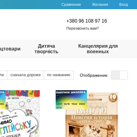
Сравнение
с
Желания
Вход
+380 96 108 97 16
Перезвонить вам?
Дитяча
Канцелярия для
цтовари
творчість
военных
ле
сначала дороже
по названию
Отображение: