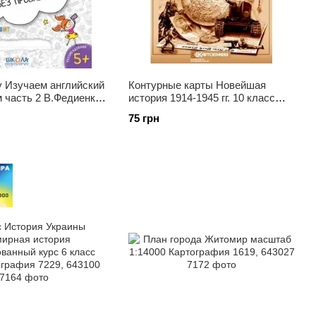
у Изучаем английский
Контурные карты Новейшая
 часть 2 В.Федиенко
история 1914-1945 гг. 10 класс
789
Картография 2151, 643021
75 грн