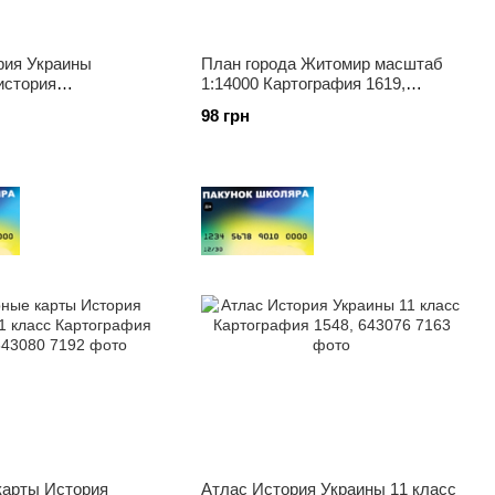
рия Украины
План города Житомир масштаб
история
1:14000 Картография 1619,
нный курс 6 класс
643027
98 грн
рафия 7229, 643100
карты История
Атлас История Украины 11 класс