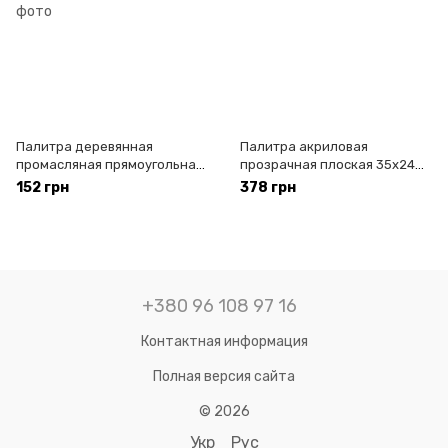
Палитра деревянная
Палитра акриловая
промасляная прямоугольная
прозрачная плоская 35х24
модерн 30х40 см Rosa
см D.K.ArtCraft 18111, 94160312
152 грн
378 грн
Gallery, 50082941
+380 96 108 97 16
Контактная информация
Полная версия сайта
© 2026
Укр
Рус