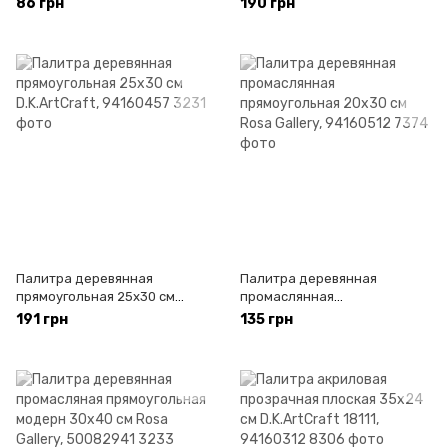
86 грн
190 грн
Studio, 94164223
Палитра деревянная
Палитра деревянная
прямоугольная 25х30 см
промаслянная
D.K.ArtCraft, 94160457
прямоугольная 20х30 см
191 грн
135 грн
Rosa Gallery, 94160512