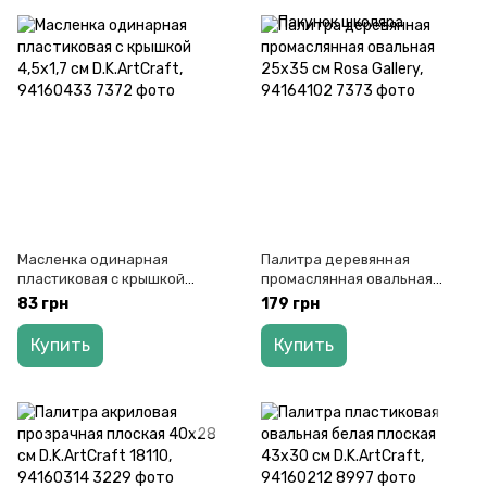
Масленка одинарная
Палитра деревянная
пластиковая с крышкой
промаслянная овальная
4,5х1,7 см D.K.ArtCraft,
25х35 см Rosa Gallery,
83 грн
179 грн
94160433
94164102
Купить
Купить