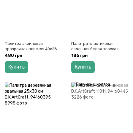
Палитра акриловая
Палитра пластиковая
прозрачная плоская 40х28
овальная белая плоская
см D.K.ArtCraft 18110, 94160314
43х30 см D.K.ArtCraft,
480 грн
186 грн
94160212
Купить
Купить