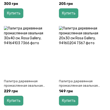
D.K.ArtCraft 18112, 94160313
модерн 30х40 см Rosa
300 грн
205 грн
Gallery, 50083040
Купить
Купить
Палитра деревянная
Палитра деревянная
промаслянная овальная
промаслянная овальная
30х40 см. Rosa Gallery,
20х30 см Rosa Gallery,
229 грн
149 грн
94164103
94160204
Купить
Купить