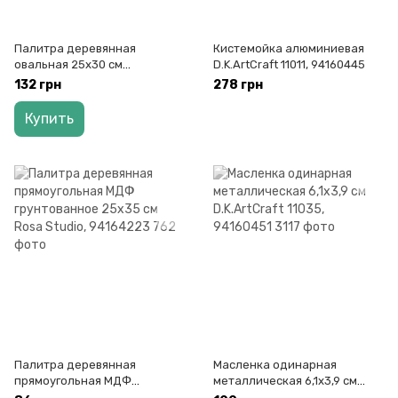
Палитра деревянная
Кистемойка алюминиевая
овальная 25х30 см
D.K.ArtCraft 11011, 94160445
D.K.ArtCraft, 94160395
132 грн
278 грн
Купить
Палитра деревянная
Масленка одинарная
прямоугольная МДФ
металлическая 6,1х3,9 см
грунтованное 25х35 см Rosa
D.K.ArtCraft 11035, 94160451