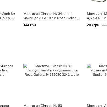
ArtWork №
Мастихин Classic № 34 капля
Мастихин M
6,5 см,
макси длинна 10 см Rosa Gallery,
4,5 см RGM
94162034
144 грн
203 грн
225
капля
Мастихин Classic № 80
Мастихин A