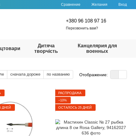
Сравнение
с
Желания
Вход
+380 96 108 97 16
Перезвонить вам?
Дитяча
Канцелярия для
цтовари
творчість
военных
ле
сначала дороже
по названию
Отображение:
А
РАСПРОДАЖА
−10%
5 ДНЕЙ
ОСТАЛОСЬ 25 ДНЕЙ