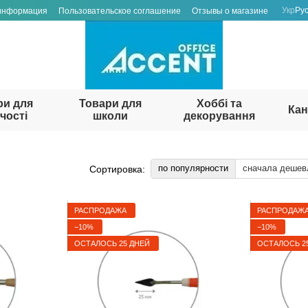
Укр
Ру
 информация
Пользовательское соглашение
Отзывы о магазине
ри для
Товари для
Хоббі та
Кан
чості
школи
декорування
по популярности
сначала дешев
Сортировка:
РАСПРОДАЖА
РАСПРОДАЖ
−10%
−10%
ОСТАЛОСЬ 25 ДНЕЙ
ОСТАЛОСЬ 2