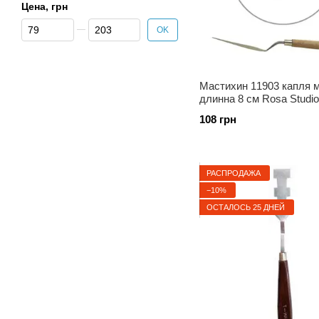
Цена, грн
От Цена, грн
До Цена, грн
OK
Мастихин 11903 капля 
длинна 8 см Rosa Studio
94162116
108 грн
РАСПРОДАЖА
−10%
ОСТАЛОСЬ 25 ДНЕЙ