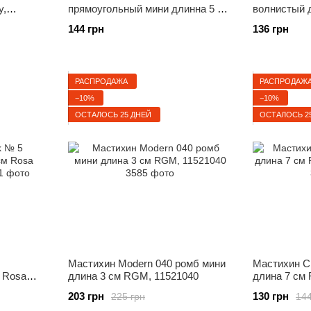
y,
прямоугольный мини длинна 5 см
волнистый 
Rosa Gallery, 94162080
Studio, 941
144 грн
136 грн
РАСПРОДАЖА
РАСПРОДАЖ
−10%
−10%
ОСТАЛОСЬ 25 ДНЕЙ
ОСТАЛОСЬ 2
Мастихин Modern 040 ромб мини
Мастихин Cl
 Rosa
длина 3 см RGM, 11521040
длина 7 см 
94162012
203 грн
130 грн
225 грн
144