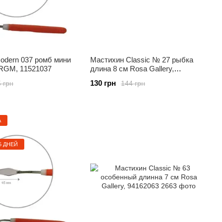
odern 037 ромб мини
Мастихин Classic № 27 рыбка
 RGM, 11521037
длина 8 см Rosa Gallery,
94162027
130 грн
 грн
144 грн
А
5 ДНЕЙ