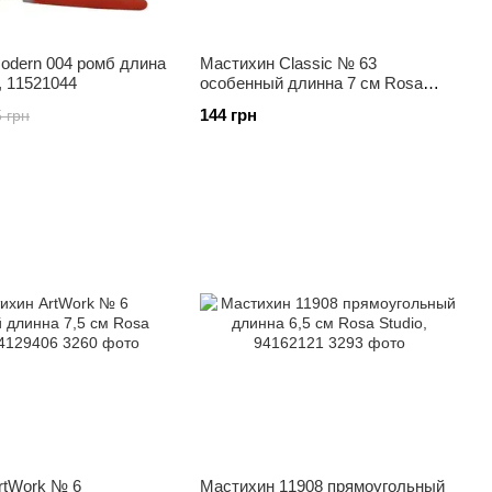
odern 004 ромб длина
Мастихин Classic № 63
, 11521044
особенный длинна 7 см Rosa
Gallery, 94162063
144 грн
 грн
rtWork № 6
Мастихин 11908 прямоугольный