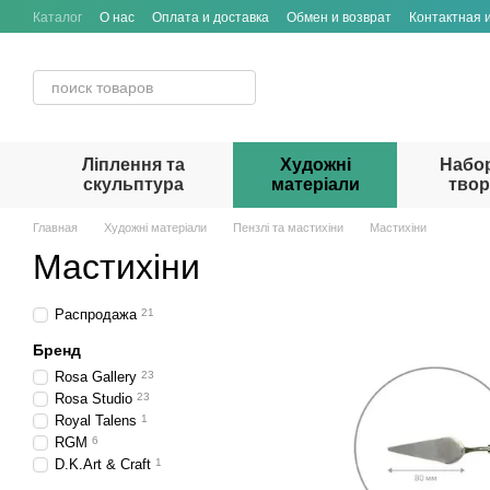
Перейти к основному контенту
Каталог
О нас
Оплата и доставка
Обмен и возврат
Контактная
Ліплення та
Художні
Набо
скульптура
матеріали
твор
Главная
Художні матеріали
Пензлі та мастихіни
Мастихіни
Мастихіни
Распродажа
21
Бренд
Rosa Gallery
23
Rosa Studio
23
Royal Talens
1
RGM
6
D.K.Art & Craft
1