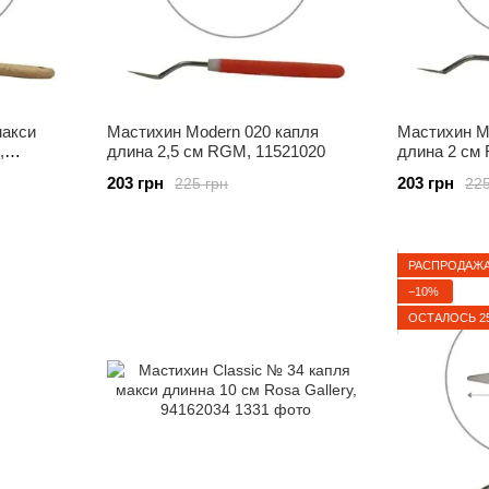
макси
Мастихин Modern 020 капля
Мастихин M
,
длина 2,5 см RGM, 11521020
длина 2 см
203 грн
203 грн
225 грн
225
РАСПРОДАЖ
−10%
ОСТАЛОСЬ 2