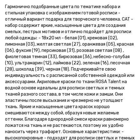
Гармонично подобранные цвета по тематике набора и
стильная упаковка с изображением готовой росписи -
отличный вариант подарка для творческого человека. CAT -
набор содержит яркие, насыщенные цвета для создания
смелых, пестрых мотивов и отлично подойдет для росписи
любой одежды: - 18х20 мл - белая (01), кремовая (02),
лимонная (03), желтая светлая (27), оранжевая (05), красная
(06), фуксия (19), персиковая (31), розовая светлая (08) ,
фиолетовая темная (33), бирюзовая (36), небесно-голубая
(10), ультрамарин (12), лаймова (22), зеленая (16), песочная
(28), шоколад (39), черная (18). Подчеркивайте свою
индивидуальность с расписанной собственной одеждой или
аксессуарами. Акриловые краски по ткани ROSA Talent на
водной основе идеальны для росписи светлых и темных
тканей разного состава, в том числе кожи и замши. Они
эластичны после высыхания и чрезмерно не утолщают
ткань. Яркие и насыщенные цвета красок хорошо
смешиваются между собой, образуя новые желаемые
оттенки. Благодаря однородной смеси краски равномерно
ложатся на ткань и не растекаются, поэтому их удобно
наносить через трафарет. Основные характеристики: -
высокопокровные - подходят для росписи светлых и темных