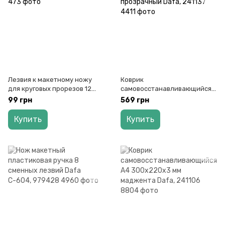
Лезвия к макетному ножу
Коврик
для круговых прорезов 12
самовосстанавливающийся
штук Dafa СВ-23, 9416023
А3 450х300х3 мм
99 грн
569 грн
прозрачный Dafa, 241137
Купить
Купить