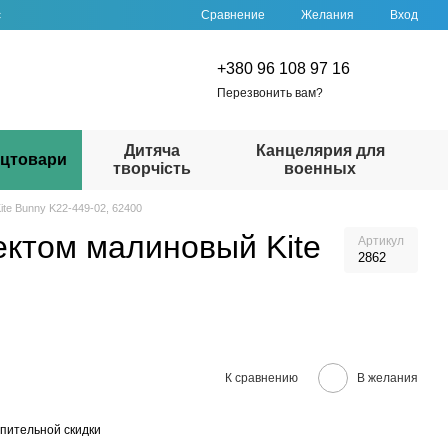
Сравнение
с
Желания
Вход
+380 96 108 97 16
Перезвонить вам?
Дитяча
Канцелярия для
цтовари
творчість
военных
e Bunny K22-449-02, 62400
ктом малиновый Kite
Артикул
2862
К сравнению
В желания
пительной скидки