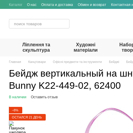
Перейти к основному контенту
Каталог
О нас
Оплата и доставка
Обмен и возврат
Контактная
Ліплення та
Художні
Набо
скульптура
матеріали
твор
Главная
Канцтовари
Офісні предмети та інструменти
Бейджі
Бейд
Бейдж вертикальный на шн
Bunny K22-449-02, 62400
В наличии
Оставить отзыв
−8%
ОСТАЛСЯ 21 ДЕНЬ