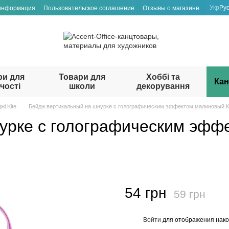
Укр
Ру
 информация
Пользовательское соглашение
Отзывы о магазине
ри для
Товари для
Хоббі та
Кан
чості
школи
декорування
жі Kite
Бейдж вертикальный на шнурке с голографическим эффектом малиновый Kit
урке с голографическим эффе
54 грн
59 грн
Войти
для отображения нако
%