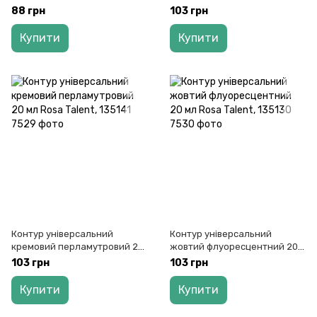
135110
мл Rosa Talent, 135132
88 грн
103 грн
Купити
Купити
Контур універсальний
Контур універсальний
кремовий перламутровий 20
жовтий флуоресцентний 20
мл Rosa Talent, 135141
мл Rosa Talent, 135130
103 грн
103 грн
Купити
Купити