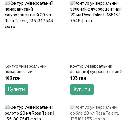
Контур універсальний
Контур універсальний
помаранчевий
зелений флуоресцентний 20
флуоресцентний 20 мл Rosa
мл Rosa Talent, 135133
103 грн
103 грн
Talent, 135131
Купити
Купити