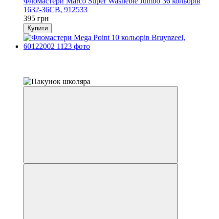
Фломастери Marco Super Washeble Jumbo 36 кольорів
1632-36CB, 912533
395 грн
Купити
Розпродаж
−15%
залишилося 22 дні