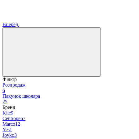
Вперед
Фільтр
Розпродаж
6
Пакунок школяра
25
Бренд
Kite
9
Centropen
7
Marco
12
Yes
1
Joyko
3