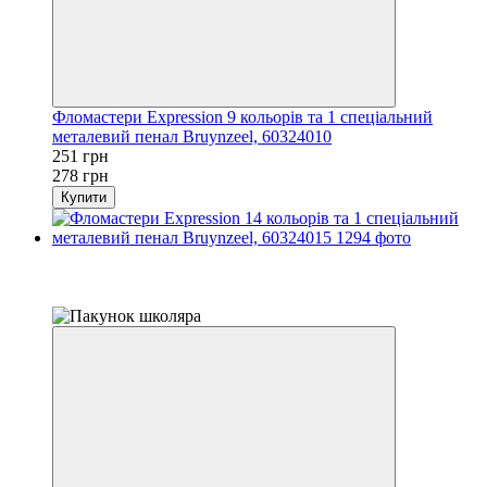
Фломастери Expression 9 кольорів та 1 спеціальний
металевий пенал Bruynzeel, 60324010
251 грн
278 грн
Купити
Розпродаж
−15%
залишилося 22 дні