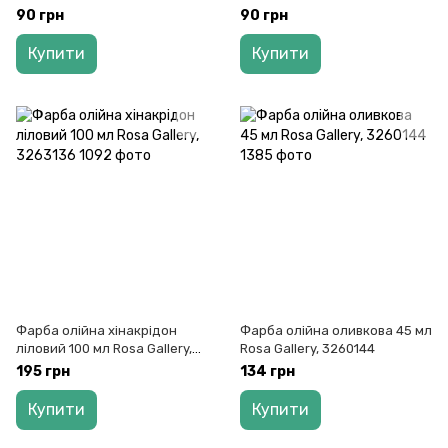
Studio, 327527
90 грн
90 грн
Купити
Купити
Фарба олійна хінакрідон
Фарба олійна оливкова 45 мл
ліловий 100 мл Rosa Gallery,
Rosa Gallery, 3260144
3263136
195 грн
134 грн
Купити
Купити