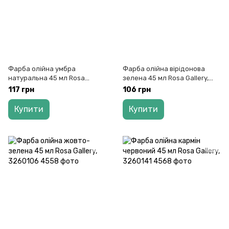
Фарба олійна умбра
Фарба олійна вірідонова
натуральна 45 мл Rosa
зелена 45 мл Rosa Gallery,
Gallery, 3260128
3260105
117 грн
106 грн
Купити
Купити