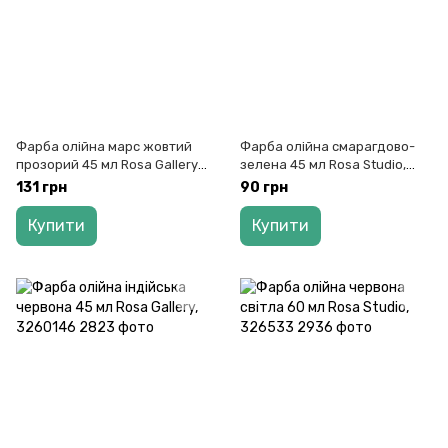
Фарба олійна марс жовтий
Фарба олійна смарагдово-
прозорий 45 мл Rosa Gallery,
зелена 45 мл Rosa Studio,
3260135
327523
131 грн
90 грн
Купити
Купити