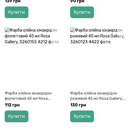
139 грн
90 грн
Купити
Купити
Фарба олійна хінакрідон
Фарба олійна хінакрідон
фіолетовий 45 мл Rosa
рожевий 45 мл Rosa Gallery,
Gallery, 3260155
3260123
112 грн
130 грн
Купити
Купити