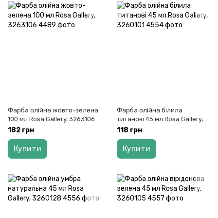
Фарба олійна жовто-зелена
Фарба олійна білила
100 мл Rosa Gallery, 3263106
титанові 45 мл Rosa Gallery,
3260101
182 грн
118 грн
Купити
Купити