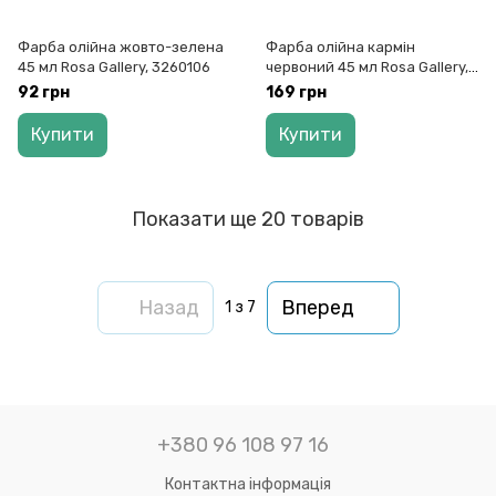
Фарба олійна жовто-зелена
Фарба олійна кармін
45 мл Rosa Gallery, 3260106
червоний 45 мл Rosa Gallery,
3260141
92 грн
169 грн
Купити
Купити
Показати ще 20 товарів
Назад
Вперед
1
з 7
+380 96 108 97 16
Контактна інформація