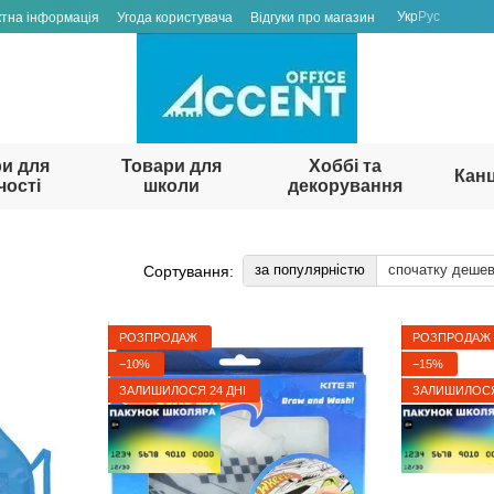
Укр
Рус
ктна інформація
Угода користувача
Відгуки про магазин
и для
Товари для
Хоббі та
Кан
чості
школи
декорування
за популярністю
спочатку деше
Сортування:
РОЗПРОДАЖ
РОЗПРОДАЖ
−10%
−15%
ЗАЛИШИЛОСЯ 24 ДНІ
ЗАЛИШИЛОСЯ