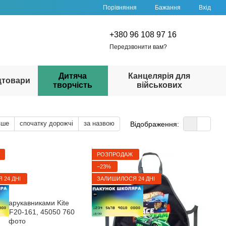
Порівняння
Бажання
Вхід
+380 96 108 97 16
Передзвонити вам?
Дитяча
Канцелярія для
цтовари
творчість
військових
вше
спочатку дорожчі
за назвою
Відображення:
РОЗПРОДАЖ
−23%
 24 ДНІ
ЗАЛИШИЛОСЯ 24 ДНІ