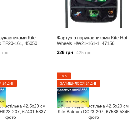
рукавниками Kite
Фартух з нарукавниками Kite Hot
s TF20-161, 45050
Wheels HW21-161-1, 47156
326 грн
 грн
425 грн
−8%
 24 ДНІ
ЗАЛИШИЛОСЯ 24 ДНІ