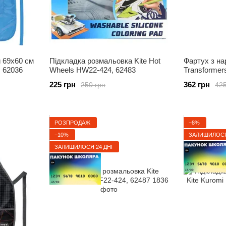
 69x60 см
Підкладка розмальовка Kite Hot
Фартух з на
, 62036
Wheels HW22-424, 62483
Transformer
225 грн
362 грн
250 грн
425
РОЗПРОДАЖ
−8%
−10%
ЗАЛИШИЛОСЯ
ЗАЛИШИЛОСЯ 24 ДНІ