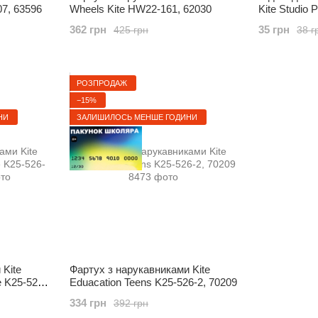
07, 63596
Wheels Kite HW22-161, 62030
Kite Studio 
62834
362 грн
35 грн
425 грн
38 г
РОЗПРОДАЖ
−15%
НИ
ЗАЛИШИЛОСЬ МЕНШЕ ГОДИНИ
 Kite
Фартух з нарукавниками Kite
e K25-526-
Eduacation Teens K25-526-2, 70209
334 грн
392 грн