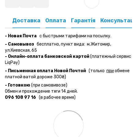
Доставка
Оплата
Гарантія
Консультаці
- Новая Почта
с быстрыми тарифами на посылку.
- Самовывоз
бесплатно,
пункт вида:
м.Житомир,
ул.Киевская, 65
- Онлайн-оплата банковской картой
(платежный сервис
LiqPay)
- Письменная оплата Новой Почтой
(только
при
обмене
платной ватой дороже 300₴)
- Готовкою
(при самовивозе)
Обмен и прохождение тяги 14 дней.
096 108 97 16
(в рабочее время)