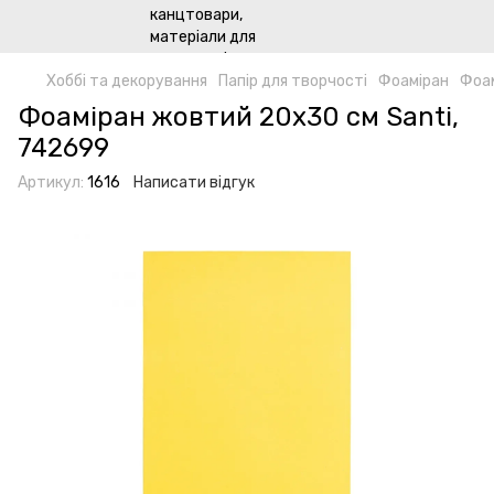
Хоббі та декорування
Папір для творчості
Фоаміран
Фоам
Фоаміран жовтий 20х30 см Santi,
742699
Артикул:
1616
Написати відгук