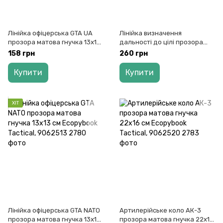
Лінійка офіцерська GTA UA
Лінійка визначення
прозора матова гнучка 13х13
дальності до цілі прозора
см Ecopybook Tactical,
матова гнучка 15х11 см
158 грн
260 грн
9062483
Ecopybook Tactical, 9062490
Купити
Купити
ХІТ
Лінійка офіцерська GTA NATO
Артилерійське коло АК-3
прозора матова гнучка 13х13
прозора матова гнучка 22х16