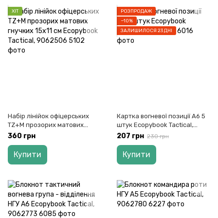
ХІТ
РОЗПРОДАЖ
−10%
ЗАЛИШИЛОСЯ 23 ДНІ
Набір лінійок офіцерських
Картка вогневої позиції А6 5
TZ+M прозорих матових
штук Ecopybook Tactical,
гнучких 15х11 см Ecopybook
9062766
360 грн
207 грн
230 грн
Tactical, 9062506
Купити
Купити