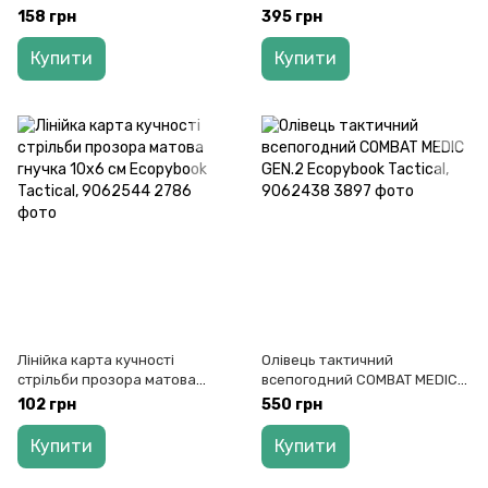
см Ecopybook Tactical,
см Ecopybook Tactical,
158 грн
395 грн
9062513
9062520
Купити
Купити
Лінійка карта кучності
Олівець тактичний
стрільби прозора матова
всепогодний COMBAT MEDIC
гнучка 10х6 см Ecopybook
GEN.2 Ecopybook Tactical,
102 грн
550 грн
Tactical, 9062544
9062438
Купити
Купити