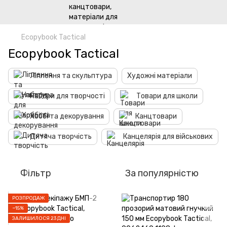
Ecopybook Tactical
Ecopybook Tactical
Ліплення та скульптура
Художні матеріали
Набори для творчості
Товари для школи
Хоббі та декорування
Канцтовари
Дитяча творчість
Канцелярія для військових
Фільтр
За популярністю
РОЗПРОДАЖ
−15%
ЗАЛИШИЛОСЯ 23 ДНІ