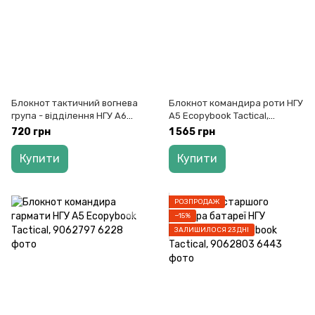
Блокнот тактичний вогнева
Блокнот командира роти НГУ
група - відділення НГУ А6
А5 Ecopybook Tactical,
Ecopybook Tactical, 9062773
9062780
720 грн
1 565 грн
Купити
Купити
РОЗПРОДАЖ
−15%
ЗАЛИШИЛОСЯ 23 ДНІ