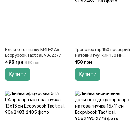
Блокнот екіпажу БМП-2 А6
Транспортир 180 прозорий
Ecopybook Tactical, 9062377
матовий гнучкий 150 мм
Ecopybook Tactical, 9062469
493 грн
158 грн
580 грн
Купити
Купити