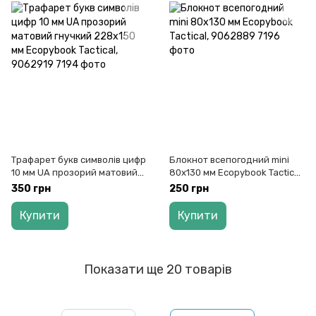
Трафарет букв символів цифр
Блокнот всепогодний mini
10 мм UA прозорий матовий
80х130 мм Ecopybook Tactical,
гнучкий 228х150 мм
9062889
350 грн
250 грн
Ecopybook Tactical, 9062919
Купити
Купити
Показати ще 20 товарів