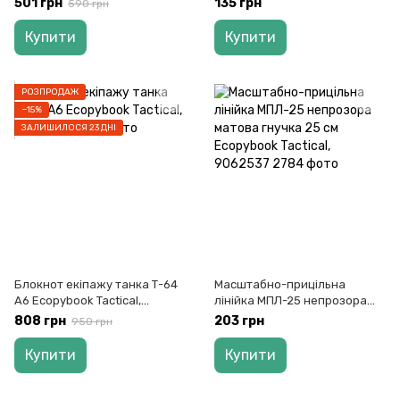
501 грн
135 грн
590 грн
Tactical, 9062834
Купити
Купити
РОЗПРОДАЖ
−15%
ЗАЛИШИЛОСЯ 23 ДНІ
Блокнот екіпажу танка Т-64
Масштабно-прицільна
А6 Ecopybook Tactical,
лінійка МПЛ-25 непрозора
9062384
матова гнучка 25 см
808 грн
203 грн
950 грн
Ecopybook Tactical, 9062537
Купити
Купити