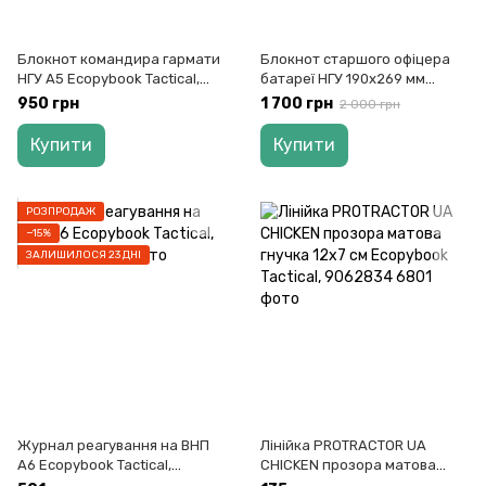
Блокнот командира гармати
Блокнот старшого офіцера
НГУ А5 Ecopybook Tactical,
батареї НГУ 190х269 мм
9062797
Ecopybook Tactical, 9062803
950 грн
1 700 грн
2 000 грн
Купити
Купити
РОЗПРОДАЖ
−15%
ЗАЛИШИЛОСЯ 23 ДНІ
Журнал реагування на ВНП
Лінійка PROTRACTOR UA
А6 Ecopybook Tactical,
CHICKEN прозора матова
9062841
гнучка 12х7 см Ecopybook