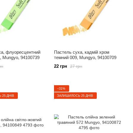
ха, флуоресцентний
Пастель суха, кадмій хром
, Mungyo, 94100739
темний 009, Mungyo, 94100709
22 грн
рн
27 грн
−31%
25 ДНІВ
ЗАЛИШИЛОСЬ 25 ДНІВ