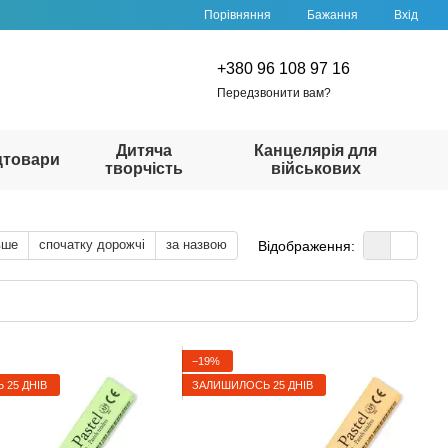
Порівняння
Бажання
Вхід
+380 96 108 97 16
Передзвонити вам?
Дитяча
Канцелярія для
цтовари
творчість
військових
вше
спочатку дорожчі
за назвою
Відображення:
−19%
25 ДНІВ
ЗАЛИШИЛОСЬ 25 ДНІВ