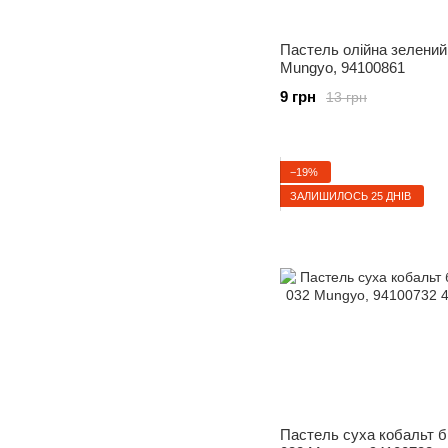
Пастель олійна зелений
Mungyo, 94100861
9 грн
13 грн
−19%
ЗАЛИШИЛОСЬ 25 ДНІВ
Пастель суха кобальт б