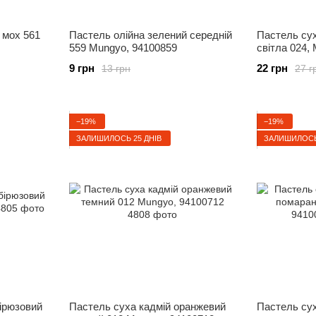
 мох 561
Пастель олійна зелений середній
Пастель сух
559 Mungyo, 94100859
світла 024,
9 грн
22 грн
13 грн
27 г
−19%
−19%
ЗАЛИШИЛОСЬ 25 ДНІВ
ЗАЛИШИЛОСЬ 
ірюзовий
Пастель суха кадмій оранжевий
Пастель су