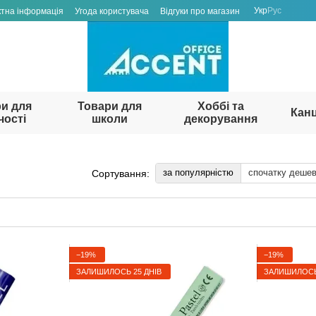
Укр
Рус
ктна інформація
Угода користувача
Відгуки про магазин
и для
Товари для
Хоббі та
Кан
чості
школи
декорування
за популярністю
спочатку деше
Сортування:
−19%
−19%
ЗАЛИШИЛОСЬ 25 ДНІВ
ЗАЛИШИЛОСЬ 