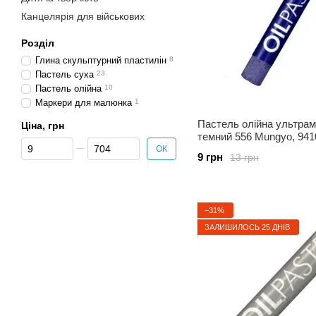
Канцелярія для військових
Розділ
Глина скульптурний пластилін
8
Пастель суха
23
Пастель олійна
10
Маркери для малюнка
1
Пастель олійна ультра
Ціна, грн
темний 556 Mungyo, 941
Від Ціна, грн
До Ціна, грн
ОК
9 грн
13 грн
−31%
ЗАЛИШИЛОСЬ 25 ДНІВ