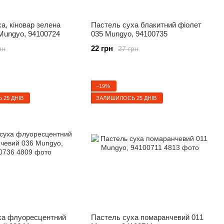
а, кіновар зелена
Пастель суха блакитний фіолет
 Mungyo, 94100724
035 Mungyo, 94100735
22 грн
рн
27 грн
−19%
25 ДНІВ
ЗАЛИШИЛОСЬ 25 ДНІВ
ха флуоресцентний
Пастель суха помаранчевий 011