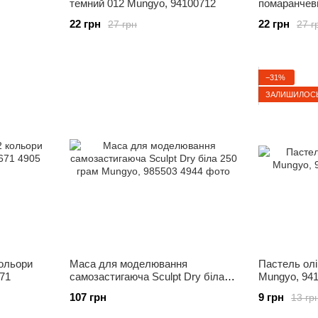
темний 012 Mungyo, 94100712
помаранчев
94100736
22 грн
22 грн
27 грн
27 г
−31%
ЗАЛИШИЛОСЬ 
кольори
Маса для моделювання
Пастель олі
71
самозастигаюча Sculpt Dry біла
Mungyo, 94
250 грам Mungyo, 985503
107 грн
9 грн
13 гр