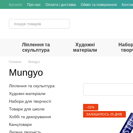
Перейти до основного контенту
Каталог
Про нас
Оплата і доставка
Обмін та повернення
Конта
Ліплення та
Художні
Набор
скульптура
матеріали
твор
Головна
Mungyo
Mungyo
Ліплення та скульптура
Художні матеріали
Набори для творчості
−31%
Товари для школи
ЗАЛИШИЛОСЬ 25 ДНІВ
Хоббі та декорування
Канцтовари
Дитяча творчість