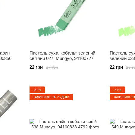
марин
Пастель суха, кобальт зелений
Пастель су
00856
світлий 027, Mungyo, 94100727
зелений 039
22 грн
22 грн
27 грн
27 г
−31%
−31%
ЗАЛИШИЛОСЬ 25 ДНІВ
ЗАЛИШИЛОСЬ 