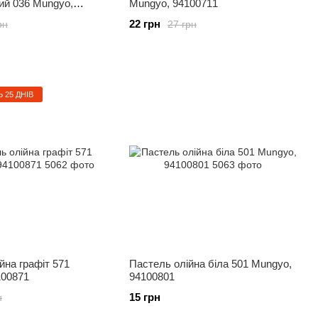
ий 036 Mungyo,
Mungyo, 94100711
22 грн
рн
27 грн
25 ДНІВ
йна графіт 571
Пастель олійна біла 501 Mungyo,
100871
94100801
15 грн
н