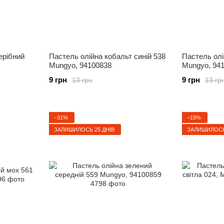
ерібний
Пастель олійна кобальт синій 538
Пастель олі
Mungyo, 94100838
Mungyo, 94
9 грн
9 грн
13 грн
13 гр
−31%
−19%
ЗАЛИШИЛОСЬ 25 ДНІВ
ЗАЛИШИЛОСЬ 