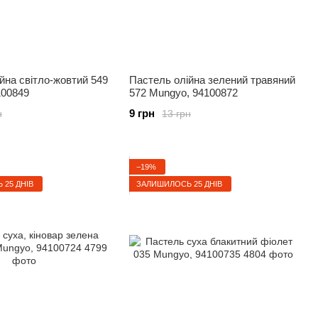
йна світло-жовтий 549
Пастель олійна зелений травяний
100849
572 Mungyo, 94100872
9 грн
н
13 грн
−19%
25 ДНІВ
ЗАЛИШИЛОСЬ 25 ДНІВ