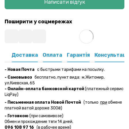
Написати відгук
Поширити у соцмережах
Доставка
Оплата
Гарантія
Консультаці
- Новая Почта
с быстрыми тарифами на посылку.
- Самовывоз
бесплатно,
пункт вида:
м.Житомир,
ул.Киевская, 65
- Онлайн-оплата банковской картой
(платежный сервис
LiqPay)
- Письменная оплата Новой Почтой
(только
при
обмене
платной ватой дороже 300₴)
- Готовкою
(при самовивозе)
Обмен и прохождение тяги 14 дней.
096 108 97 16
(в рабочее время)