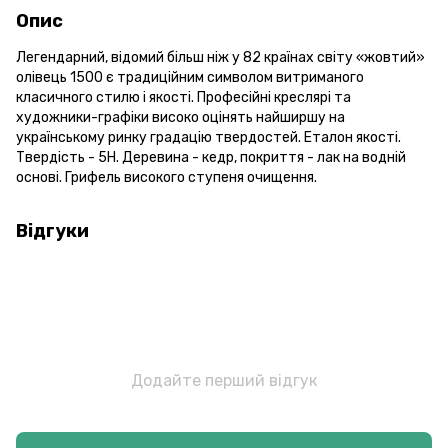
Опис
Легендарний, відомий більш ніж у 82 країнах світу «жовтий»
олівець 1500 є традиційним символом витриманого
класичного стилю і якості. Професійні креслярі та
художники-графіки високо оцінять найширшу на
українському ринку градацію твердостей. Еталон якості.
Твердість - 5Н. Деревина - кедр, покриття - лак на водній
основі. Грифель високого ступеня очищення.
Відгуки
Додайте перший відгук