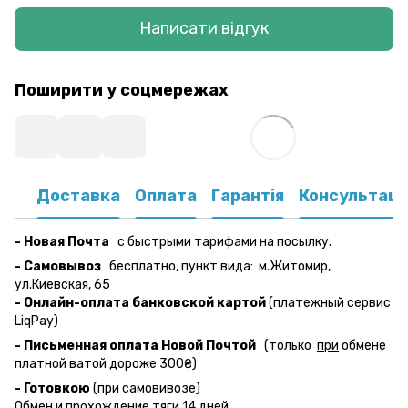
Написати відгук
Поширити у соцмережах
Доставка
Оплата
Гарантія
Консультаці
- Новая Почта
с быстрыми тарифами на посылку.
- Самовывоз
бесплатно,
пункт вида:
м.Житомир,
ул.Киевская, 65
- Онлайн-оплата банковской картой
(платежный сервис
LiqPay)
- Письменная оплата Новой Почтой
(только
при
обмене
платной ватой дороже 300₴)
- Готовкою
(при самовивозе)
Обмен и прохождение тяги 14 дней.