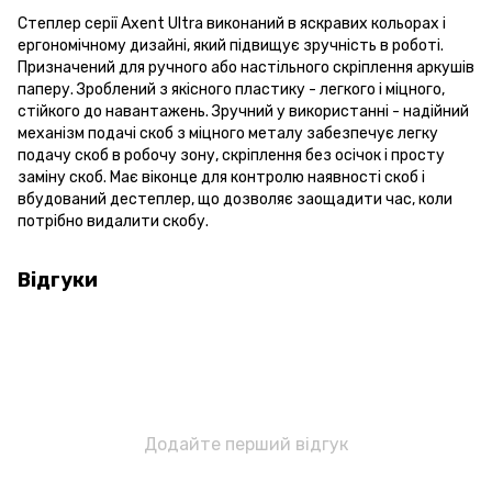
Степлер серії Axent Ultra виконаний в яскравих кольорах і
ергономічному дизайні, який підвищує зручність в роботі.
Призначений для ручного або настільного скріплення аркушів
паперу. Зроблений з якісного пластику - легкого і міцного,
стійкого до навантажень. Зручний у використанні - надійний
механізм подачі скоб з міцного металу забезпечує легку
подачу скоб в робочу зону, скріплення без осічок і просту
заміну скоб. Має віконце для контролю наявності скоб і
вбудований дестеплер, що дозволяє заощадити час, коли
потрібно видалити скобу.
Відгуки
Додайте перший відгук