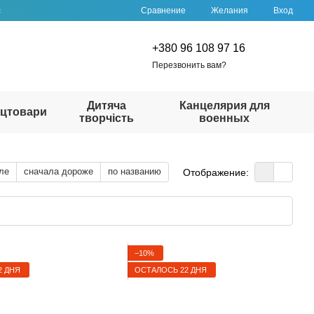
Сравнение
с
Желания
Вход
+380 96 108 97 16
Перезвонить вам?
Дитяча
Канцелярия для
цтовари
творчість
военных
ле
сначала дороже
по названию
Отображение:
−10%
2 ДНЯ
ОСТАЛОСЬ 22 ДНЯ