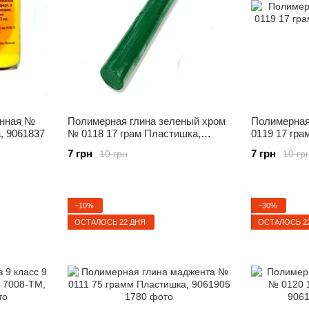
онная №
Полимерная глина зеленый хром
Полимерная
, 9061837
№ 0118 17 грам Пластишка,
0119 17 гра
9061615
7 грн
7 грн
10 грн
10 гр
−10%
−30%
ОСТАЛОСЬ 22 ДНЯ
ОСТАЛОСЬ 2