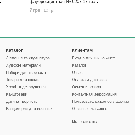
флуоресцентная № 0207 17 грам
Пластишка, 9061745
7 грн
10 грн
Каталог
Клиентам
Ліплення та скульптура
Вход в личный кабинет
Художні матеріали
Каталог
Набори для творчості
О нас
Товари для школи
Оплата и доставка
Хоббі та декорування
Обмен и возврат
Канцтовари
Контактная информация
Дитяча творчість
Пользовательское соглашение
Канцелярия для военных
Отзывы о магазине
Мы в соцсетях