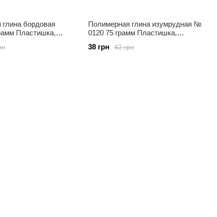
 глина бордовая
Полимерная глина изумрудная №
рамм Пластишка,
0120 75 грамм Пластишка,
9061998
38 грн
рн
42 грн