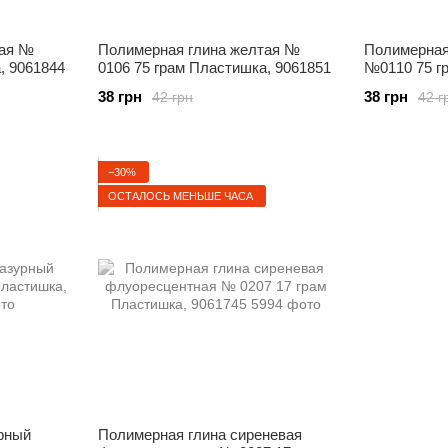
тая №
Полимерная глина желтая №
Полимерная
, 9061844
0106 75 грам Пластишка, 9061851
№0110 75 г
9061899
38 грн
38 грн
42 грн
42 г
−30%
ОСТАЛОСЬ МЕНЬШЕ ЧАСА
рный
Полимерная глина сиреневая