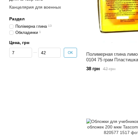
Канцелярия для военных
Раздел
Полімерна глина
13
Обкладинки
1
Цена, грн
От Цена, грн
До Цена, грн
OK
Полимерная глина лим
0104 75 грам Пластишка
38 грн
42 грн