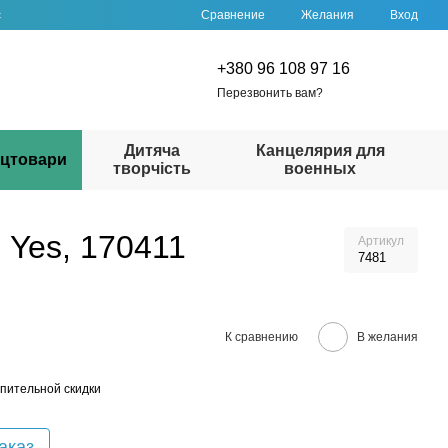
Сравнение
с
Желания
Вход
+380 96 108 97 16
Перезвонить вам?
Дитяча
Канцелярия для
цтовари
творчість
военных
 Yes, 170411
Артикул
7481
К сравнению
В желания
пительной скидки
аказ