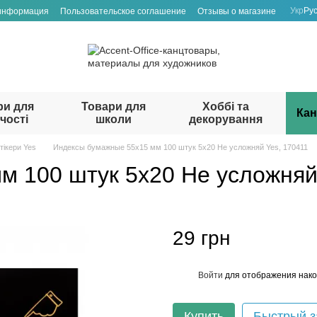
Укр
Ру
 информация
Пользовательское соглашение
Отзывы о магазине
ри для
Товари для
Хоббі та
Кан
чості
школи
декорування
тікери Yes
Индексы бумажные 55х15 мм 100 штук 5x20 Не усложняй Yes, 170411
 100 штук 5x20 Не усложняй
29 грн
Войти
для отображения нако
%
Купить
Быстрый з