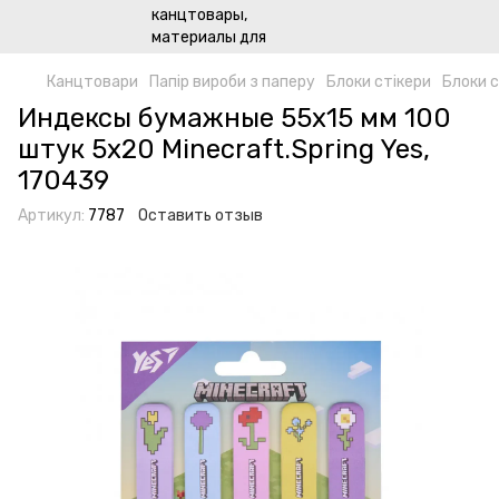
Канцтовари
Папір вироби з паперу
Блоки стікери
Блоки с
Индексы бумажные 55х15 мм 100
штук 5x20 Minecraft.Spring Yes,
170439
Артикул:
7787
Оставить отзыв