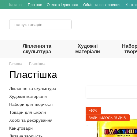
Перейти до основного контенту
Каталог
Про нас
Оплата і доставка
Обмін та повернення
Конта
Ліплення та
Художні
Набор
скульптура
матеріали
твор
Головна
Пластішка
Пластішка
Ліплення та скульптура
Художні матеріали
Набори для творчості
−10%
Товари для школи
ЗАЛИШИЛОСЬ 25 ДНІВ
Хоббі та декорування
Канцтовари
Дитяча творчість