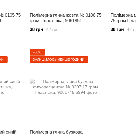
№ 0105 75
Полімерна глина жовта № 0106 75
Полімерна 
4
грам Пластішка, 9061851
75 грам Пла
38 грн
38 грн
42 грн
42 г
−30%
НИ
ЗАЛИШИЛОСЬ МЕНШЕ ГОДИНИ
ий синій
Полімерна глина бузкова