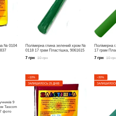
на № 0104
Полімерна глина зелений хром №
Полімерна 
1837
0118 17 грам Пластішка, 9061615
17 грам Пла
7 грн
7 грн
10 грн
10 гр
−10%
−30%
ЗАЛИШИЛОСЬ 25 ДНІВ
ЗАЛИШИЛОСЬ 