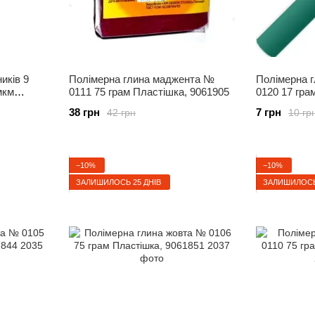
иків 9
Полімерна глина маджента №
Полімерна 
мкм
0111 75 грам Пластішка, 9061905
0120 17 гра
7
38 грн
7 грн
42 грн
10 гр
−10%
−10%
ЗАЛИШИЛОСЬ 25 ДНІВ
ЗАЛИШИЛОСЬ 