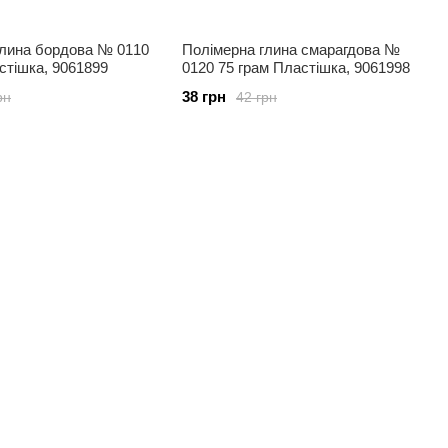
глина бордова № 0110
Полімерна глина смарагдова №
стішка, 9061899
0120 75 грам Пластішка, 9061998
38 грн
рн
42 грн