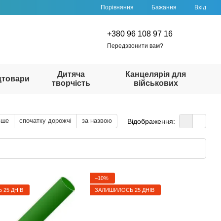
Порівняння
Бажання
Вхід
+380 96 108 97 16
Передзвонити вам?
Дитяча
Канцелярія для
цтовари
творчість
військових
вше
спочатку дорожчі
за назвою
Відображення:
−10%
25 ДНІВ
ЗАЛИШИЛОСЬ 25 ДНІВ