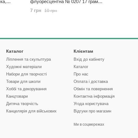
ка,
флуоресцентна № 0207 17 грам
Пластішка, 9061745
7 грн
10 грн
Каталог
Клієнтам
Ліплення та скульптура
Вхід до кабінету
Художні матеріали
Каталог
Набори для творчості
Про нас
Товари для школи
Оплата і доставка
Хоббі та декорування
Обмін та повернення
Канцтовари
Контактна інформація
Дитяча творчість
Угода користувача
Канцелярія для військових
Відгуки про магазин
Ми в соцмережах