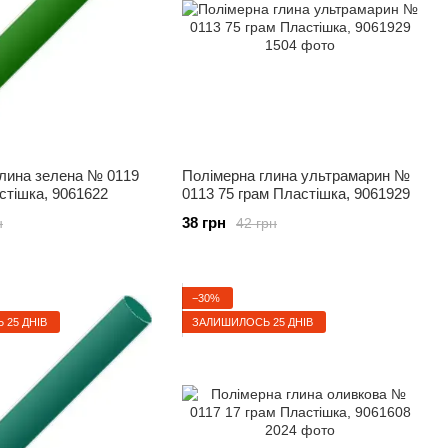
глина зелена № 0119
Полімерна глина ультрамарин №
стішка, 9061622
0113 75 грам Пластішка, 9061929
38 грн
н
42 грн
−30%
25 ДНІВ
ЗАЛИШИЛОСЬ 25 ДНІВ