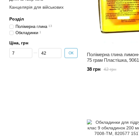
Канцелярія для військових
Розділ
Полімерна глина
13
Обкладинки
1
Ціна, грн
Від Ціна, грн
До Ціна, грн
ОК
Полімерна глина лимон
75 грам Пластішка, 906
38 грн
42 грн