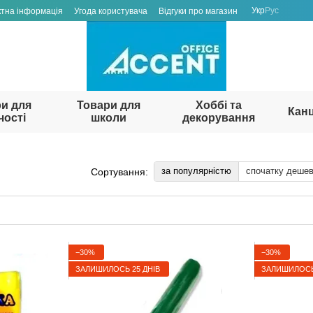
Укр
Рус
ктна інформація
Угода користувача
Відгуки про магазин
и для
Товари для
Хоббі та
Кан
чості
школи
декорування
за популярністю
спочатку деше
Сортування:
−30%
−30%
ЗАЛИШИЛОСЬ 25 ДНІВ
ЗАЛИШИЛОСЬ 