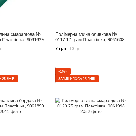
глина смарагдова №
Полімерна глина оливкова №
м Пластішка, 9061639
0117 17 грам Пластішка, 9061608
7 грн
н
10 грн
−10%
25 ДНІВ
ЗАЛИШИЛОСЬ 25 ДНІВ