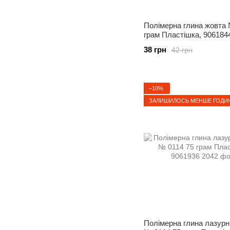
Полімерна глина жовта 
грам Пластішка, 906184
38 грн
42 грн
−10%
ЗАЛИШИЛОСЬ МЕНШЕ ГОДИ
Полімерна глина лазурн