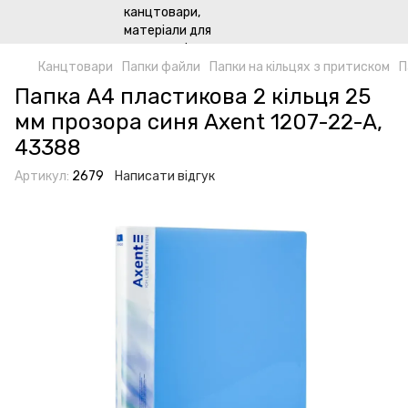
Канцтовари
Папки файли
Папки на кільцях з притиском
П
Папка А4 пластикова 2 кільця 25
мм прозора синя Axent 1207-22-A,
43388
Артикул:
2679
Написати відгук