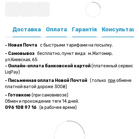
Доставка
Оплата
Гарантія
Консультаці
- Новая Почта
с быстрыми тарифами на посылку.
- Самовывоз
бесплатно,
пункт вида:
м.Житомир,
ул.Киевская, 65
- Онлайн-оплата банковской картой
(платежный сервис
LiqPay)
- Письменная оплата Новой Почтой
(только
при
обмене
платной ватой дороже 300₴)
- Готовкою
(при самовивозе)
Обмен и прохождение тяги 14 дней.
096 108 97 16
(в рабочее время)