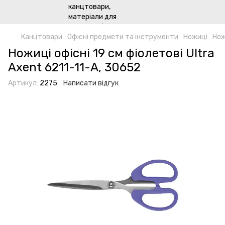
Канцтовари
Офісні предмети та інструменти
Ножиці
Нож
Ножиці офісні 19 см фіолетові Ultra
Axent 6211-11-А, 30652
Артикул:
2275
Написати відгук