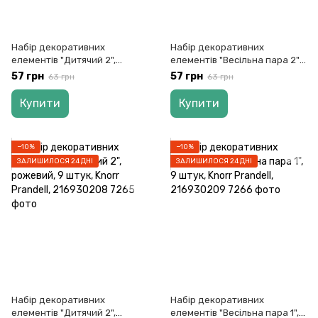
Набір декоративних
Набір декоративних
елементів "Дитячий 2",
елементів "Весільна пара 2",
блакитний, 9 штук, Knorr
9 штук, Knorr Prandell,
57 грн
57 грн
63 грн
63 грн
Prandell, 216930206
216930210
Купити
Купити
−10%
−10%
ЗАЛИШИЛОСЯ 24 ДНІ
ЗАЛИШИЛОСЯ 24 ДНІ
Набір декоративних
Набір декоративних
елементів "Дитячий 2",
елементів "Весільна пара 1", 9