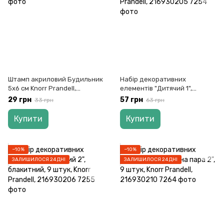
Штамп акриловий Будильник
Набір декоративних
5х6 см Knorr Prandell,
елементів "Дитячий 1",
2118832068
блакитний, 9 штук, Knorr
29 грн
57 грн
33 грн
63 грн
Prandell, 216930205
Купити
Купити
−10%
−10%
ЗАЛИШИЛОСЯ 24 ДНІ
ЗАЛИШИЛОСЯ 24 ДНІ