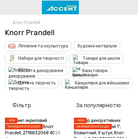
Knorr Prandell
Knorr Prandell
Ліплення та скульптура
Художні матеріали
Набори для творчості
Товари для школи
Хоббі та декорування
Канцтовари
Дитяча творчість
Канцелярія для військових
Фільтр
За популярністю
−12%
−10%
ЗАЛИШИЛОСЯ 24 ДНІ
ЗАЛИШИЛОСЯ 24 ДНІ