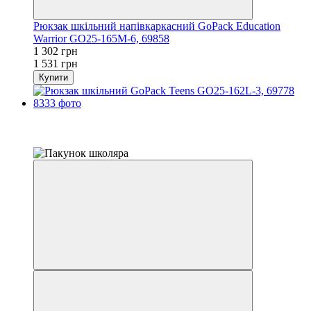
Рюкзак шкільний напівкаркасний GoPack Education
Warrior GO25-165M-6, 69858
1 302 грн
1 531 грн
Купити
Розпродаж
−15%
залишилося 22 дні