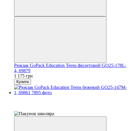
Рюкзак GoPack Education Teens фіолетовий GO25-178L-
4, 69879
1 175 грн
Купити
Розпродаж
−15%
залишилося 22 дні