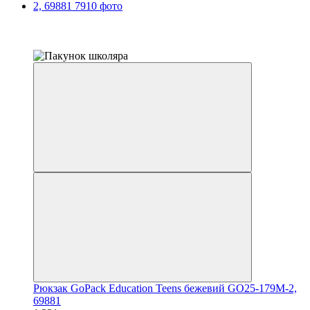
Розпродаж
−15%
залишилося 22 дні
Рюкзак GoPack Education Teens бежевий GO25-179M-2,
69881