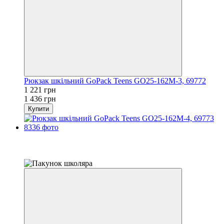
Рюкзак шкільний GoPack Teens GO25-162M-3, 69772
1 221 грн
1 436 грн
Купити
Розпродаж
−15%
залишилося 22 дні