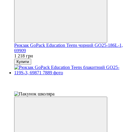
Рюкзак GoPack Education Teens чорний GO25-186L-1,
69909
1 218 грн
Купити
Розпродаж
−15%
залишилося 22 дні