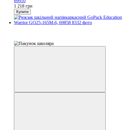
69910
1 218 грн
Купити
Розпродаж
−15%
залишилося 22 дні