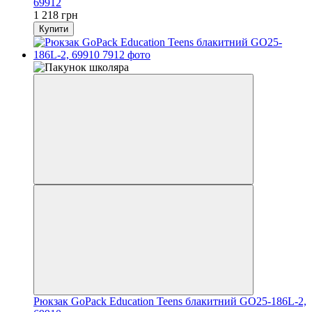
69912
1 218 грн
Купити
Рюкзак GoPack Education Teens блакитний GO25-186L-2,