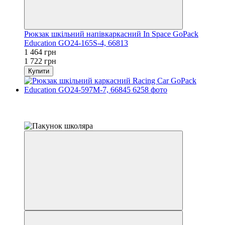
Рюкзак шкільний напівкаркасний In Space GoPack
Education GO24-165S-4, 66813
1 464 грн
1 722 грн
Купити
Розпродаж
−15%
залишилося 22 дні