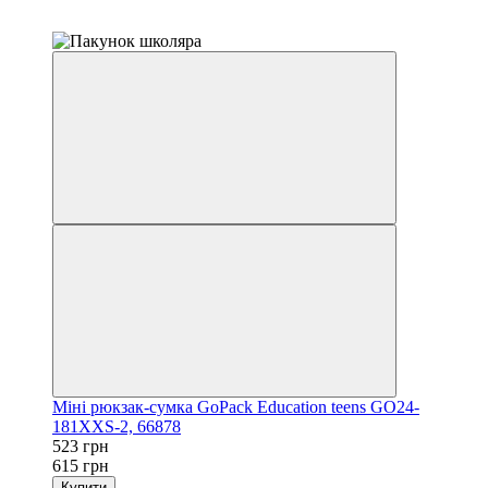
−15%
залишилося 22 дні
Міні рюкзак-сумка GoPack Education teens GO24-
181XXS-2, 66878
523 грн
615 грн
Купити